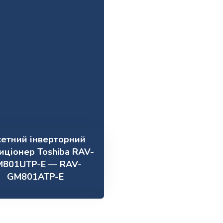
сетний інверторний
иціонер Toshiba RAV-
M801UTP-E — RAV-
GM801ATP-E