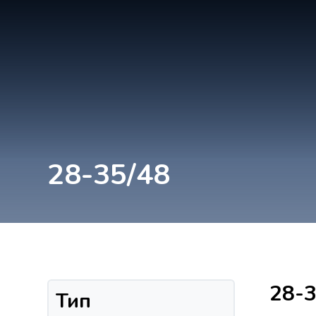
28-35/48
28-3
Тип