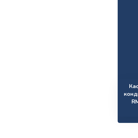
Ка
конд
R