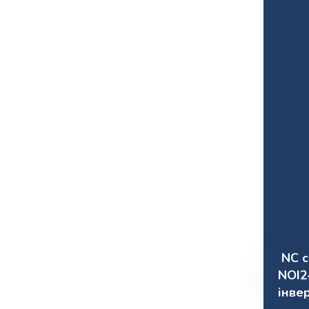
NC c
NOI2
інве