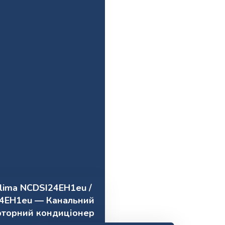
lima NCDSI24EH1eu /
4EH1eu — Канальний
рторний кондиціонер