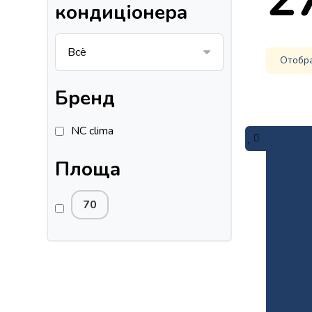
кондиціонера
Отобр
Бренд
NC clima
Площа
70