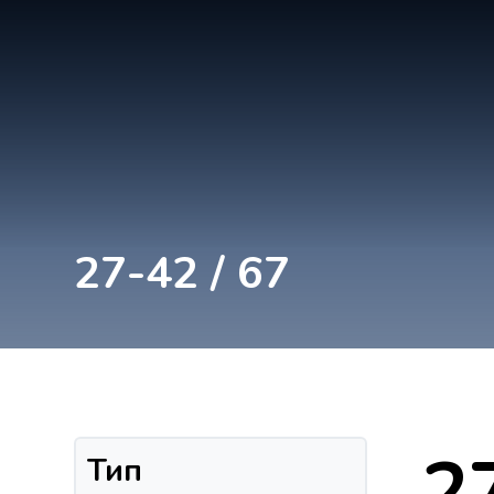
27-42 / 67
2
Тип