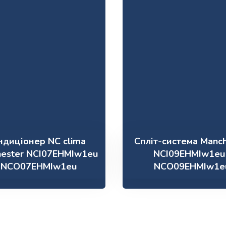
ндиціонер NC clima
Спліт-система Manch
ester NCI07EHMIw1eu
NCI09EHMIw1eu 
/ NCO07EHMIw1eu
NCO09EHMIw1e