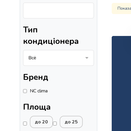
Показа
Тип
кондиціонера
Бренд
NC clima
Площа
до 20
до 25