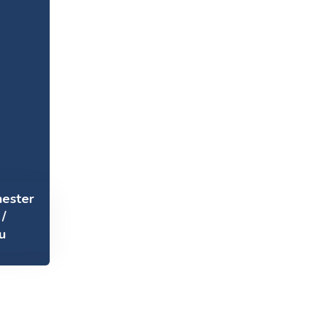
ester
/
u