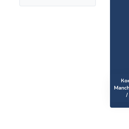
Ко
Manch