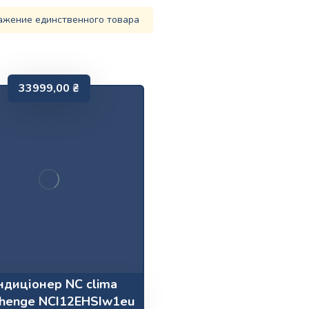
ажение единственного товара
33999,00
₴
ндиціонер NC clima
henge NCI12EHSIw1eu