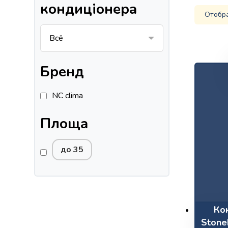
кондиціонера
Отобр
Бренд
NC clima
Площа
до 35
Ко
Stone