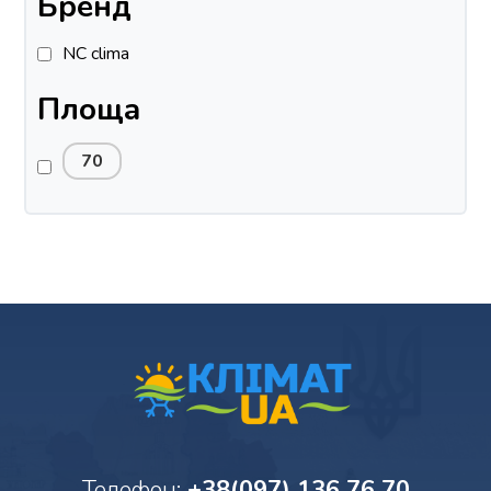
Бренд
NC clima
Площа
70
Телефон:
+38(097) 136 76 70