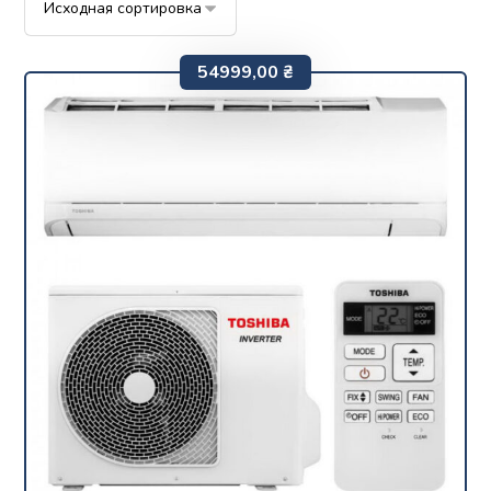
54999,00
₴