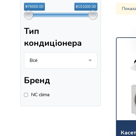
₴76000.00
₴101000.00
Показа
Тип
кондиціонера
Бренд
NC clima
Касет