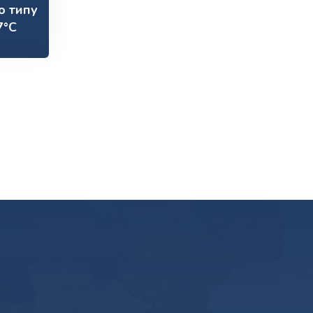
о типу
7°С