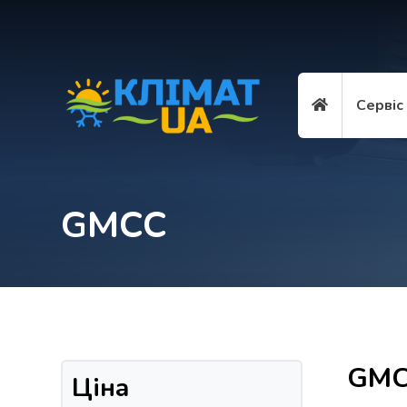
Сервіс
GMCC
GMC
Ціна