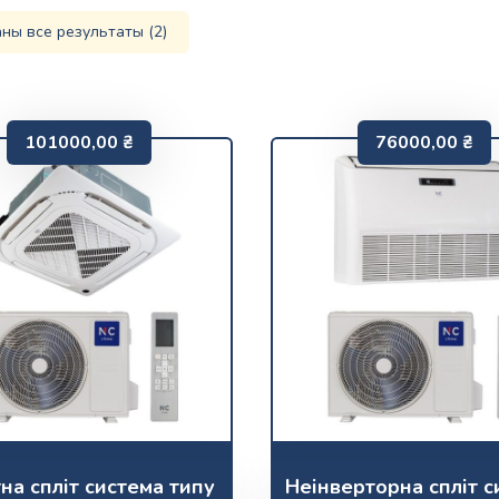
ны все результаты (2)
101000,00
₴
76000,00
₴
на спліт система типу
Неінверторна спліт с