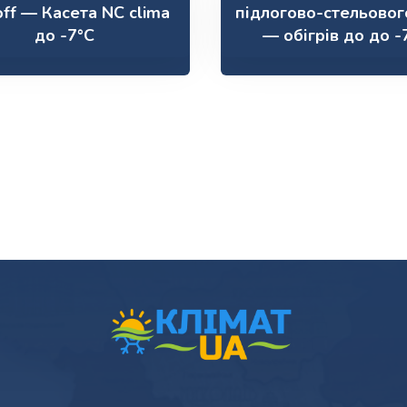
 off — Касета NC clima
підлогово-стельовог
до -7°С
— обігрів до до -