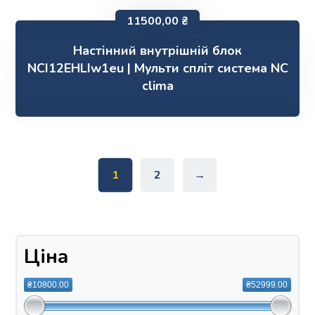
11500,00
₴
Настінний внутрішній блок
NCI12EHLIw1eu | Мульти спліт система NC
clima
1
2
→
Ціна
₴10800.00
₴52999.00