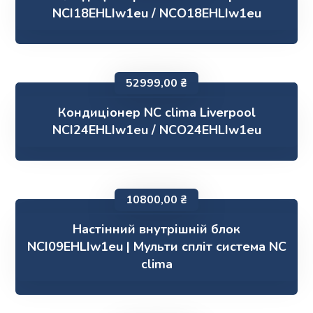
NCI18EHLIw1eu / NCO18EHLIw1eu
52999,00
₴
Кондиціонер NC clima Liverpool
NCI24EHLIw1eu / NCO24EHLIw1eu
10800,00
₴
Настінний внутрішній блок
NCI09EHLIw1eu | Мульти спліт система NC
clima