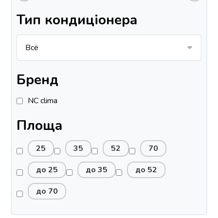
Тип кондиціонера
Бренд
NC clima
Площа
25
35
52
70
до 25
до 35
до 52
до 70